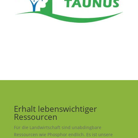
Erhalt lebenswichtiger
Ressourcen
Für die Landwirtschaft sind unabdingbare
Ressourcen wie Phosphor endlich. Es ist unsere