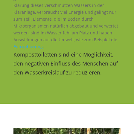
Klärung dieses verschmutzen Wassers in der
Kläranlage, verbraucht viel Energie und gelingt nur
zum Teil. Elemente, die im Boden durch
Mikroorganismen natürlich abgebaut und verwertet
werden, sind im Wasser fehl am Platz und haben
Auswirkungen auf die Umwelt, wie zum Beispiel die
Eutrophierung
.
Komposttoiletten sind eine Möglichkeit,
den negativen Einfluss des Menschen auf
den Wasserkreislauf zu reduzieren.