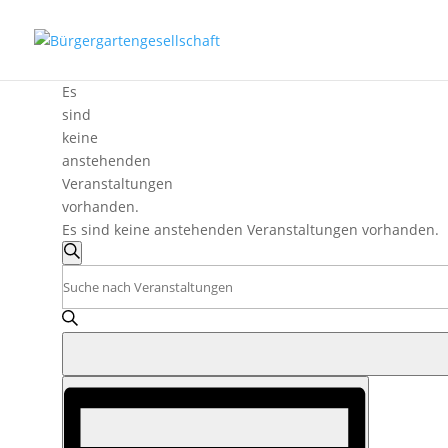
Es
sind
keine
anstehenden
Veranstaltungen
vorhanden.
Es sind keine anstehenden Veranstaltungen vorhanden.
Veranstaltungen
Suche
Suche
Bitte
und
Schlüsselwort
eingeben.
Ansichten,
Suche
Navigation
nach
Veranstaltung
Veranstaltungen
Ansichten-
Schlüsselwort.
Navigation