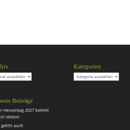
hiv
Kategorien
iv
Kategorien
este Beiträge
r Hessentag 2027 kommt
ch Idstein
 geht’s auch