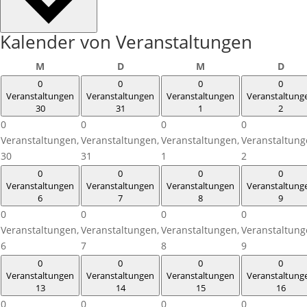
Kalender von Veranstaltungen
Montag
Dienstag
Mittwoch
Donn
M
D
M
D
0
0
0
0
Veranstaltungen
Veranstaltungen
Veranstaltungen
Veranstaltung
30
31
1
2
0
0
0
0
Veranstaltungen,
Veranstaltungen,
Veranstaltungen,
Veranstaltung
30
31
1
2
0
0
0
0
Veranstaltungen
Veranstaltungen
Veranstaltungen
Veranstaltung
6
7
8
9
0
0
0
0
Veranstaltungen,
Veranstaltungen,
Veranstaltungen,
Veranstaltung
6
7
8
9
0
0
0
0
Veranstaltungen
Veranstaltungen
Veranstaltungen
Veranstaltung
13
14
15
16
0
0
0
0