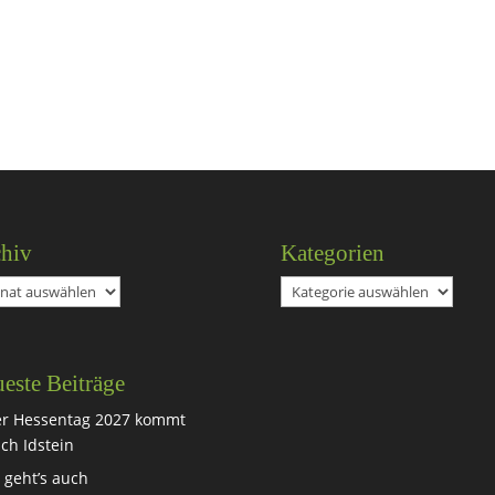
hiv
Kategorien
iv
Kategorien
este Beiträge
r Hessentag 2027 kommt
ch Idstein
 geht’s auch