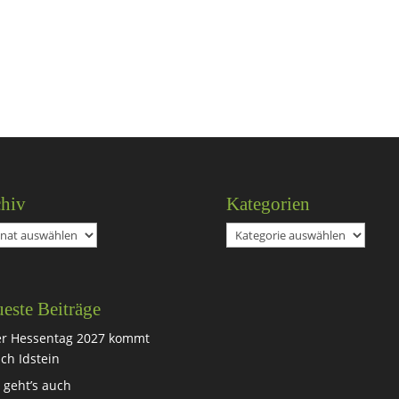
hiv
Kategorien
iv
Kategorien
este Beiträge
r Hessentag 2027 kommt
ch Idstein
 geht’s auch