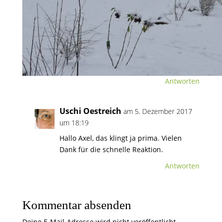
Axel Burisch
am 5. Dezember 2017 um 18:16
Hallo ich konnte einen LKW vom Bauhof
abfangen und somit wurde der
Heckenschnitt gleich aufs Gelände des
Bürgergarten transportiert. Danke an den
Idsteiner Bauhof.
Antworten
Uschi Oestreich
am 5. Dezember 2017
um 18:19
Hallo Axel, das klingt ja prima. Vielen
Dank für die schnelle Reaktion.
Antworten
Kommentar absenden
Deine E-Mail-Adresse wird nicht veröffentlicht.