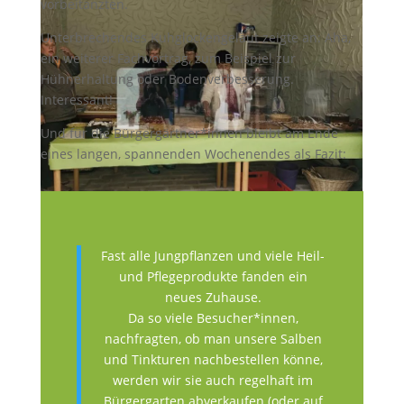
vorbeitanzten.
Unterbrechendes Kuhglockengeläut zeigte an: Aha,
ein weiterer Fachvortrag, zum Beispiel zur
Hühnerhaltung oder Bodenverbesserung.
Interessant!
Und für die Bürgergärtner*innen bleibt am Ende
eines langen, spannenden Wochenendes als Fazit:
Fast alle Jungpflanzen und viele Heil-
und Pflegeprodukte fanden ein
neues Zuhause.
Da so viele Besucher*innen,
Die Damen vom Hausmacher-Kuchen-Café standen
nachfragten, ob man unsere Salben
teilweise bis zu den Waden in Kuchenbehältnissen.
und Tinkturen nachbestellen könne,
werden wir sie auch regelhaft im
Bürgergarten abverkaufen (oder auf