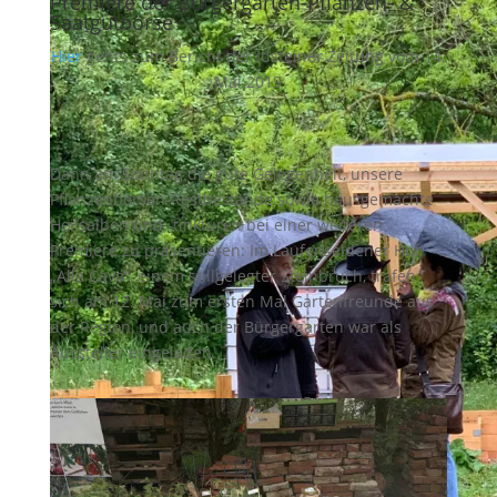
Premiere der Bürgergarten-Pflanzen- &
Saatgutbörse
Hier
gehts zum Bericht der Idsteiner Zeitung vom 14.
Mai 2019
Dann am Sonntag die gute Gelegenheit, unsere
Pflanzenbörsen-Restbestände sowie hausgemachte
Heilsalben und -tinkturen bei einer weiteren
Premiere zu präsentieren: Im Laufenseldener Hof
„Alla Cava“, einem stillgelegter Steinbruch, trafen
sich am 12. Mai zum ersten Mal Gartenfreunde aus
der Region, und auch der Bürgergarten war als
Aussteller eingeladen.