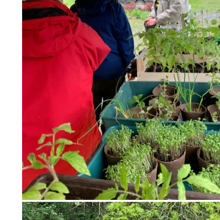
Schlechtes Wetter, gute Laune – wir hatten eine richtig gut
Saatgutbörse.
Bürgergärtner*innen bieten
Rundum-Service.
Grün, grün, grün… es üppte angeregt.