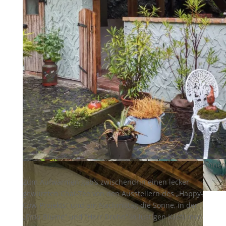
Über 70 Kuchen kamen durch Spenden der Austeller*inne
Zum Aufwärmen gab’s zwischendrin einen lecker
gewürzten Chai-Tee von den Ausstellern des „Happy-
Gartenkunst
Cow-Projekts“ und am Nachmittag die Sonne, in der
„Frau Blume“ und “Herr Drohn“ in lustigen Kostümen