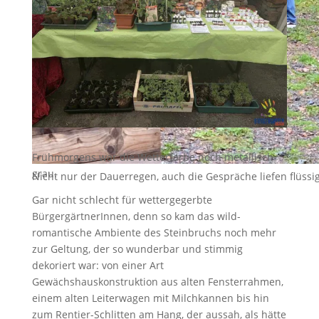
Frühmorgens war die Wetterfarbe noch metallisch-
grau.
Nicht nur der Dauerregen, auch die Gespräche liefen flüssi
Gar nicht schlecht für wettergegerbte
BürgergärtnerInnen, denn so kam das wild-
romantische Ambiente des Steinbruchs noch mehr
zur Geltung, der so wunderbar und stimmig
dekoriert war: von einer Art
Gewächshauskonstruktion aus alten Fensterrahmen,
einem alten Leiterwagen mit Milchkannen bis hin
zum Rentier-Schlitten am Hang, der aussah, als hätte