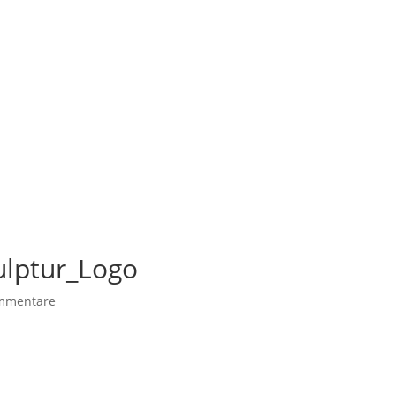
lptur_Logo
mmentare